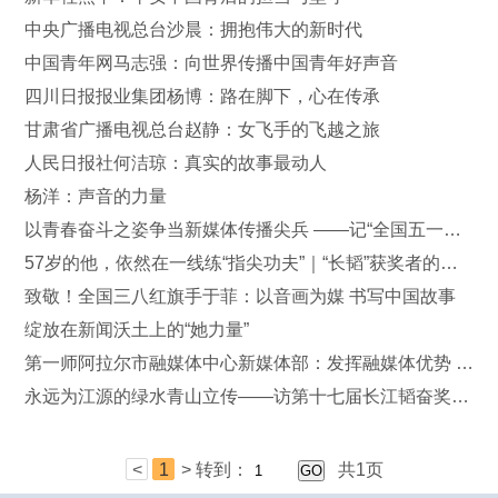
中央广播电视总台沙晨：拥抱伟大的新时代
中国青年网马志强：向世界传播中国青年好声音
四川日报报业集团杨博：路在脚下，心在传承
甘肃省广播电视总台赵静：女飞手的飞越之旅
人民日报社何洁琼：真实的故事最动人
杨洋：声音的力量
以青春奋斗之姿争当新媒体传播尖兵 ——记“全国五一劳动奖章”获得者、光明日报新闻客户端主编叶乐峰
57岁的他，依然在一线练“指尖功夫”｜“长韬”获奖者的追梦故事
致敬！全国三八红旗手于菲：以音画为媒 书写中国故事
绽放在新闻沃土上的“她力量”
第一师阿拉尔市融媒体中心新媒体部：发挥融媒体优势 服务民生大局
永远为江源的绿水青山立传——访第十七届长江韬奋奖获得者胡永科
<
1
>
转到：
共1页